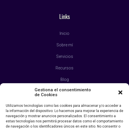
Links
Inicio
Sobre mí
Servicios
Recursos
Blog
Gestiona el consentimiento
Contacto
de Cookies
Política de Privacidad
Utilizamos tecnologías como las cookies para almacenar y/o acceder a
la información del dispositivo. Lo hacemos para mejorar la experiencia de
Aviso Legal
navegación y mostrar anuncios personalizados. El consentimiento a
estas tecnologías nos permitirá procesar datos como el comportamiento
Política de Cookies
de navegación o los identificadores únicos en este sitio. No consentir o