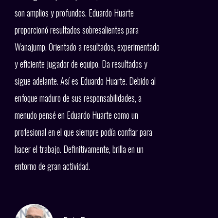
son amplios y profundos. Eduardo Huarte
volv
proporcionó resultados sobresalientes para
Caro
Wanajump. Orientado a resultados, experimentado
un e
y eficiente jugador de equipo. Da resultados y
los t
sigue adelante. Así es Eduardo Huarte. Debido al
canal
enfoque maduro de sus responsabilidades, a
busca
menudo pensé en Eduardo Huarte como un
grow
profesional en el que siempre podía confiar para
líder
hacer el trabajo. Definitivamente, brilla en un
de s
entorno de gran actividad.
traba
Edu 
tene
equip