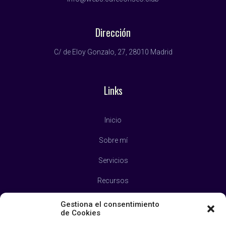
Dirección
C/ de Eloy Gonzalo, 27, 28010 Madrid
Links
Inicio
Sobre mí
Servicios
Recursos
Blog
Gestiona el consentimiento
de Cookies
Contacto