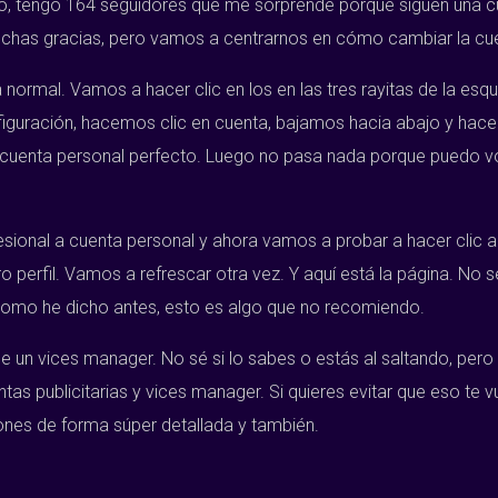
o, tengo 164 seguidores que me sorprende porque siguen una cu
has gracias, pero vamos a centrarnos en cómo cambiar la cue
 normal. Vamos a hacer clic en los en las tres rayitas de la es
iguración, hacemos clic en cuenta, bajamos hacia abajo y hac
 cuenta personal perfecto. Luego no pasa nada porque puedo vo
sional a cuenta personal y ahora vamos a probar a hacer clic a
o perfil. Vamos a refrescar otra vez. Y aquí está la página. N
Como he dicho antes, esto es algo que no recomiendo.
un vices manager. No sé si lo sabes o estás al saltando, pero 
 publicitarias y vices manager. Si quieres evitar que eso te 
ones de forma súper detallada y también.