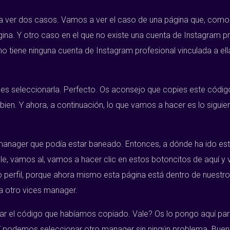
a ver dos casos. Vamos a ver el caso de una página que, como 
ina. Y otro caso en el que no existe una cuenta de Instagram pr
iene ninguna cuenta de Instagram profesional vinculada a ella y
s seleccionarla. Perfecto. Os aconsejo que copies este código
ien. Y ahora, a continuación, lo que vamos a hacer es lo siguien
 manager que podía estar baneado. Entonces, a dónde ha ido e
ale, vamos al, vamos a hacer clic en estos botoncitos de aquí y
perfil, porque ahora mismo esta página está dentro de nuestro p
a otro vices manager.
 el código que habíamos copiado. Vale? Os lo pongo aquí para
 podemos seleccionar otro manager sin ningún problema. Buen