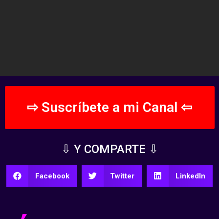
⇨ Suscríbete a mi Canal ⇦
⇩ Y COMPARTE ⇩
Facebook
Twitter
LinkedIn