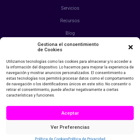
Servicios
Recursos
Blog
Gestiona el consentimiento
Contacto
de Cookies
Política de Privacidad
Utilizamos tecnologías como las cookies para almacenar y/o acceder a
la información del dispositivo. Lo hacemos para mejorar la experiencia de
Aviso Legal
navegación y mostrar anuncios personalizados. El consentimiento a
estas tecnologías nos permitirá procesar datos como el comportamiento
Política de Cookies
de navegación o los identificadores únicos en este sitio. No consentir o
retirar el consentimiento, puede afectar negativamente a ciertas
características y funciones.
Aceptar
© 2023 Marketero. Todos los derechos reservados.
Ver Preferencias
Política de Cookies
Política de Privacidad