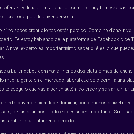
 de ofertas es fundamental, que la controles muy bien y sepas
 y sobre todo para tu buyer persona.
o si no sabes crear ofertas estás perdido. Como he dicho, nivel 
xperto. Te estoy hablando de la plataforma de Facebook o de T
nar. A nivel experto es importantísimo saber qué es lo que puede
as.
dia baller debes dominar al menos dos plataformas de anuncios
o mucha gente en el mercado laboral que solo domina una plata
res te aseguro que vas a ser un auténtico crack y se van a rifar tu
do media bayer de bien debe dominar, por lo menos a nivel medi
ssets, de tus anuncios. Todo eso es súper importante. Si no sab
estás también absolutamente perdido.