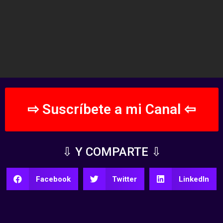
⇨ Suscríbete a mi Canal ⇦
⇩ Y COMPARTE ⇩
Facebook
Twitter
LinkedIn