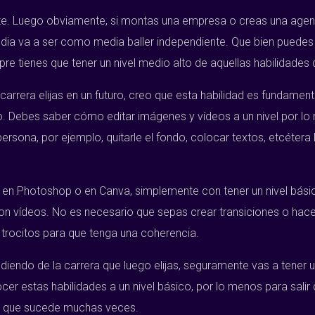
ante. Luego obviamente, si montas una empresa o creas una agen
a va a ser como media baller independiente. Que bien puedes 
re tienes que tener un nivel medio alto de aquellas habilidades 
rrera elijas en un futuro, creo que esta habilidad es fundament
ico. Debes saber cómo editar imágenes y vídeos a un nivel por l
persona, por ejemplo, quitarle el fondo, colocar textos, etcéte
en Photoshop o en Canva, simplemente con tener un nivel básico 
vídeos. No es necesario que sepas crear transiciones o hacer 
trocitos para que tenga una coherencia.
iendo de la carrera que luego elijas, seguramente vas a tener u
r estas habilidades a un nivel básico, por lo menos para salir 
go que sucede muchas veces.