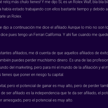
é reloj más chulo tienes! Y me dijo Sí, es un Rolex Wulf, bla bl
 había estado trabajando con ellos bastante tiempo y debido a 
rle un Rolex.
 dijo a continuación me dice el afiliado Aunque lo mío no son lo
ice pues tengo un Ferrari California. Y ahí fue cuando me quedé 
astantes afiliados, me di cuenta de que aquellos afiliados de éx
bién puedes perder muchísimo dinero. Es una de las profesione
mundo del marketing, pero para mí el mundo de la afiliación y el
tienes que poner en riesgo tu capital.
tal, pero el potencial de ganar es muy alto, pero de perder tamb
ser afiliado es la independencia que te da ser afiliado, el poten
r arriesgado, pero el potencial es muy alto.