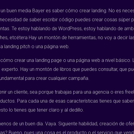
er un buen media Bayer es saber cómo crear landing. No es nece
necesidad de saber escribir código puedes crear cosas súper pr
ntas. Te estoy hablando de WordPress, estoy hablando de amba
hes, etcétera Hay un montón de herramientas, no voy a decir las
a landing pitch o una página web.
ómo crear una landing page o una página web a nivel básico. La
el experto. Hay un montón de libros que puedes consultar, que pu
undamental para crear cualquier campaña.
ir un cliente, sea porque trabajas para una agencia o eres freel
roductos. Para cada una de esas características tienes que saber
sto lo tienes que tener claro y al dedillo.
nos de un buen día. Vaya. Siguiente habilidad, creación de ofert
rtas? Bueno, pues una cosa es el producto o el servicio que ve