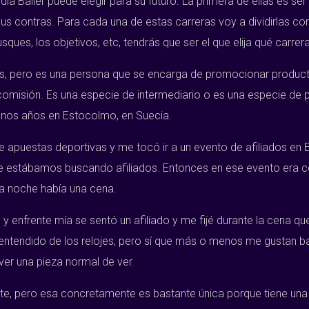
 Baller puede elegir para su futuro. La primera de ellas es ser u
sus contras. Para cada una de estas carreras voy a dividirlas co
ques, los objetivos, etc, tendrás que ser el que elija qué carre
abéis, pero es una persona que se encarga de promocionar produc
 comisión. Es una especie de intermediario o es una especie de 
unos años en Estocolmo, en Suecia.
apuestas deportivas y me tocó ir a un evento de afiliados en 
ue estábamos buscando afiliados. Entonces en ese evento era 
 la noche había una cena.
enfrente mía se sentó un afiliado y me fijé durante la cena que
entendido de los relojes, pero sí que más o menos me gustan bast
ver una pieza normal de ver.
te, pero esa concretamente es bastante única porque tiene una